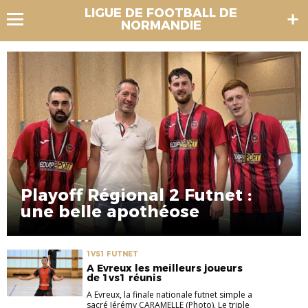
LIGUE DE FOOTBALL DE
NORMANDIE
Playoff Régional 2 Futnet :
une belle apothéose
1VS1 FUTNET
A Evreux les meilleurs joueurs
de 1vs1 réunis
A Evreux, la finale nationale futnet simple a
sacré Jérémy CARAMELLE (Photo). Le triple