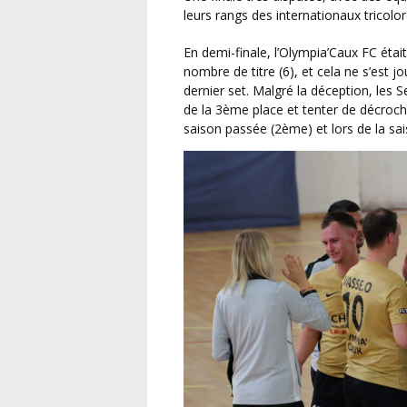
leurs rangs des internationaux tricolor
En demi-finale, l’Olympia’Caux FC était opposé aux Sables Vendée Football, recordman du
nombre de titre (6), et cela ne s’est j
dernier set. Malgré la déception, les 
de la 3ème place et tenter de décroch
saison passée (2ème) et lors de la s