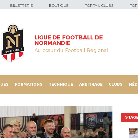
BILLETTERIE
BOUTIQUE
PORTAIL CLUBS
PORT
LIGUE DE FOOTBALL DE
NORMANDIE
Au cœur du Football Régional
QUES
FORMATIONS
TECHNIQUE
ARBITRAGE
CLUBS
MÉD
STAGE