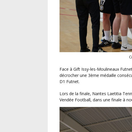
Face à Gift Issy-les-Moulineaux Futnet, l’Olympia’Caux assurera l’essentiel et l’emportera pour
décrocher une 3ème médaille consécut
D1 Futnet.
Lors de la finale, Nantes Laetitia Tennis Ballon s’adjugera à nouveau le titre face aux Sables
Vendée Football, dans une finale à no