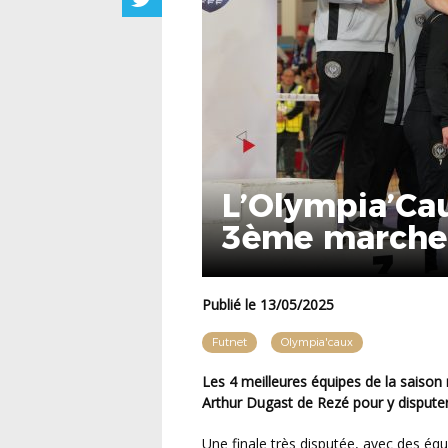
L’Olympia’Ca
3ème marche
Publié le 13/05/2025
Futnet
Olympia'caux
Les 4 meilleures équipes de la saison régulière de D1 Futnet se sont retrouvées au Gymnase
Arthur Dugast de Rezé pour y disputer 
Une finale très disputée, avec des équipes spécialistes de la discipline comptant tous dans