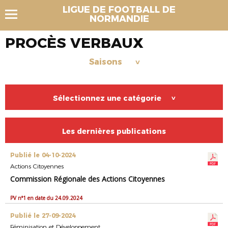
LIGUE DE FOOTBALL DE
NORMANDIE
PROCÈS VERBAUX
Saisons
>
Sélectionnez une catégorie
>
Les dernières publications
Publié le 04-10-2024
Actions Citoyennes
Commission Régionale des Actions Citoyennes
PV n°1 en date du 24.09.2024
Publié le 27-09-2024
Féminisation et Développement