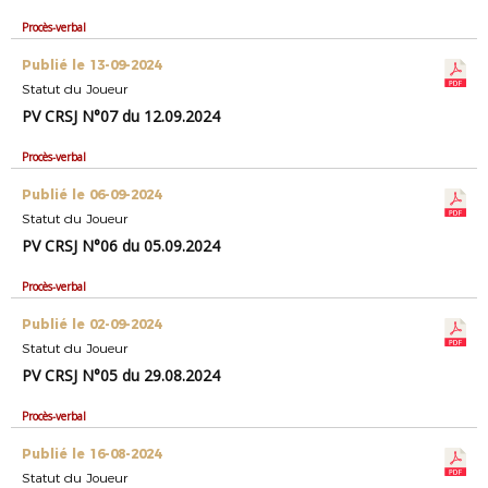
Procès-verbal
Publié le 13-09-2024
Statut du Joueur
PV CRSJ N°07 du 12.09.2024
Procès-verbal
Publié le 06-09-2024
Statut du Joueur
PV CRSJ N°06 du 05.09.2024
Procès-verbal
Publié le 02-09-2024
Statut du Joueur
PV CRSJ N°05 du 29.08.2024
Procès-verbal
Publié le 16-08-2024
Statut du Joueur