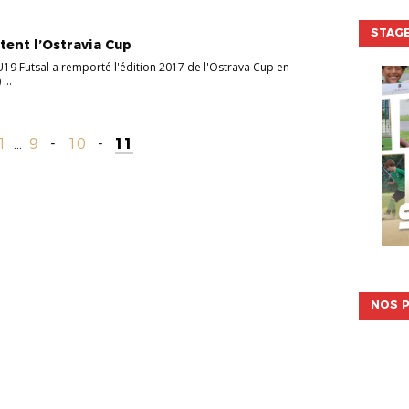
STAGE
tent l’Ostravia Cup
U19 Futsal a remporté l'édition 2017 de l'Ostrava Cup en
...
1
...
9
-
10
-
11
NOS P