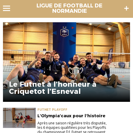
LIGUE DE FOOTBALL DE
NORMANDIE
Le Futnet à l’honneur à
Criquetot l’Esneval
FUTNET PLAYOFF
L’Olympia’caux pour l’histoire
Après une saison régulière très disputée,
les 6 équipes qualifiées pour les Playoffs
du championnat D1 Futnet se retrouvent