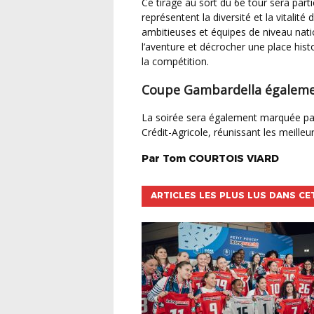
Ce tirage au sort du 6e tour sera particulièrement disputé : les 18 clubs normands qualifiés
représentent la diversité et la vitalit
ambitieuses et équipes de niveau nati
l’aventure et décrocher une place hist
la compétition.
Coupe Gambardella égalemen
La soirée sera également marquée par le tirage au sort du 5e tour de la Coupe Gambardella
Crédit-Agricole, réunissant les meille
Par
Tom
COURTOIS VIARD
ARTICLES LES PLUS LUS DANS CE