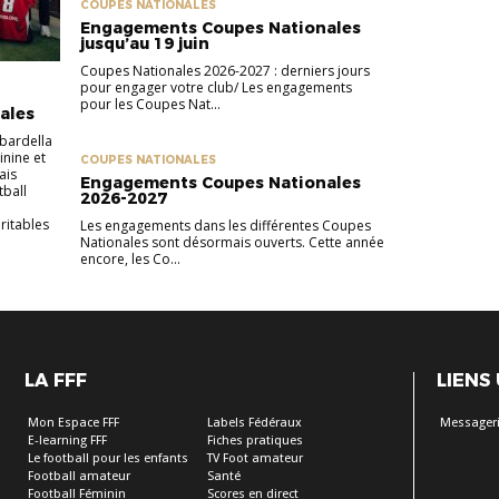
COUPES NATIONALES
Engagements Coupes Nationales
jusqu’au 19 juin
Coupes Nationales 2026-2027 : derniers jours
pour engager votre club/ Les engagements
pour les Coupes Nat...
ales
bardella
inine et
COUPES NATIONALES
ais
Engagements Coupes Nationales
tball
2026-2027
ritables
Les engagements dans les différentes Coupes
Nationales sont désormais ouverts. Cette année
encore, les Co...
LA FFF
LIENS
Mon Espace FFF
Labels Fédéraux
Messageri
E-learning FFF
Fiches pratiques
Le football pour les enfants
TV Foot amateur
Football amateur
Santé
Football Féminin
Scores en direct