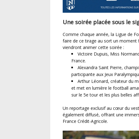
Une soirée placée sous le si
Comme chaque année, la Ligue de Football de Normandie et le Crédit Agricole souhaitent
faire de ce tirage au sort un moment fo
viendront animer cette soirée :
Victoire Dupuis, Miss Normandi
France.
Alexandra Saint Pierre, champ
participante aux Jeux Paralympiqu
Arthur Léonard, créateur du m
et met en lumière le football ama
sur le 5e tour et les plus belles a
Un reportage exclusif au cœur du vestiaire de la rencontre Villedieu (R3) – QRM (National) sera
également diffusé, offrant une immersi
France Crédit-Agricole.