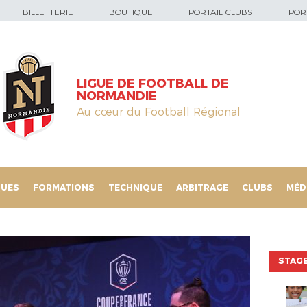
BILLETTERIE
BOUTIQUE
PORTAIL CLUBS
PORT
LIGUE DE FOOTBALL DE
NORMANDIE
Au cœur du Football Régional
QUES
FORMATIONS
TECHNIQUE
ARBITRAGE
CLUBS
MÉD
STAGE