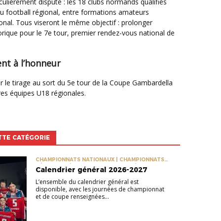
é du football régional, entre formations amateurs
onal. Tous viseront le même objectif : prolonger
orique pour le 7e tour, premier rendez-vous national de
t à l’honneur
ures équipes U18 régionales.
TTE CATÉGORIE
CHAMPIONNATS NATIONAUX | CHAMPIONNATS
RÉGIONAUX | COUPES NATIONALES | COUPES
Calendrier général 2026-2027
RÉGIONALES
L’ensemble du calendrier général est
disponible, avec les journées de championnat
et de coupe renseignées...