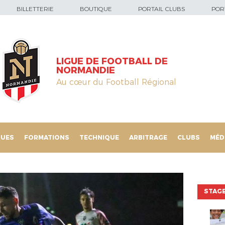
BILLETTERIE
BOUTIQUE
PORTAIL CLUBS
PORT
LIGUE DE FOOTBALL DE
NORMANDIE
Au cœur du Football Régional
QUES
FORMATIONS
TECHNIQUE
ARBITRAGE
CLUBS
MÉD
STAGE