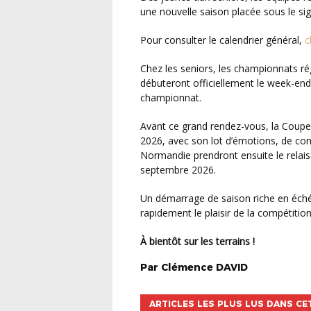
une nouvelle saison placée sous le si
Pour consulter le calendrier général,
c
Chez les seniors, les championnats régionaux (Régional 1, Régional 2 et Régional 3)
débuteront officiellement le week-en
championnat.
Avant ce grand rendez-vous, la Coupe de France ouvrira la saison officielle les 22 et 23 août
2026, avec son lot d’émotions, de co
Normandie prendront ensuite le relai
septembre 2026.
Un démarrage de saison riche en échéances pour l’ensemble des clubs, qui retrouveront
rapidement le plaisir de la compétition
À bientôt sur les terrains !
Par
Clémence
DAVID
ARTICLES LES PLUS LUS DANS CE