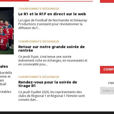
CHAMPIONNATS RÉGIONAUX
Le R1 et le R1F en direct sur le web
La Ligue de Football de Normandie et Delaunay
Productions s'unissent pour révolutionner la
diffusion du f...
CHAMPIONNATS RÉGIONAUX
Retour sur notre grande soirée de
rentrée
Ce jeudi 9 juin, s'est tenue une soirée
événement riche en échanges, en nouveautés et
en convivialité pou...
ales
COMP
bardella
inine et
CHAMPIONNATS RÉGIONAUX
ais
Rendez-vous pour la soirée de
CHA
tball
tirage R1
ritables
Ce jeudi 9 juillet 2026, les représentants des
clubs de Régional 1 et Régional 1 Féminin sont
conviés dan...