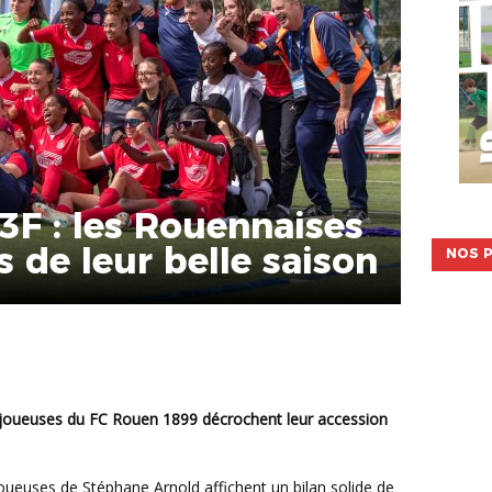
D3F : les Rouennaises
de leur belle saison
NOS P