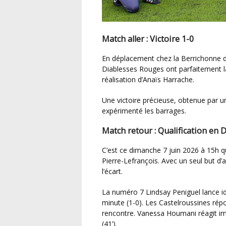
Match aller : Victoire 1-0
En déplacement chez la Berrichonne de Châteauroux le dimanche 31 mai à 15h, les
Diablesses Rouges ont parfaitement l
réalisation d’Anaïs Harrache.
Une victoire précieuse, obtenue par un effectif dont seules quatre joueuses avaient déjà
expérimenté les barrages.
Match retour : Qualification en 
C’est ce dimanche 7 juin 2026 à 15h que s’est disputé le match retour des barrages au stade
Pierre-Lefrançois. Avec un seul but d
l’écart.
La numéro 7 Lindsay Peniguel lance idéalement la rencontre en ouvrant le score à la 11e
minute (1-0). Les Castelroussines rép
rencontre. Vanessa Houmani réagit im
(41’).