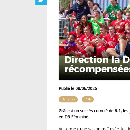
Direction la 
récompensées 
Publié le 08/06/2026
Barrages
D3F
Grâce à un succès cumulé de 6-1, les joueuses du FC Rouen 1899 décrochent leur accession
en D3 Féminine.
Au terme d’une saison maîtrisée, les joueuses de Stéphane Arnold affichent un bilan solide de