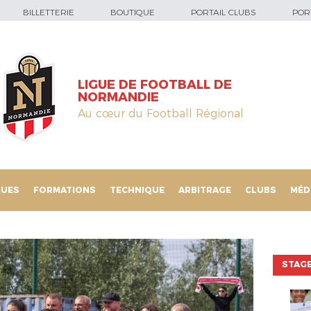
BILLETTERIE
BOUTIQUE
PORTAIL CLUBS
PORT
LIGUE DE FOOTBALL DE
NORMANDIE
Au cœur du Football Régional
QUES
FORMATIONS
TECHNIQUE
ARBITRAGE
CLUBS
MÉD
STAGE