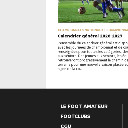
CHAMPIONNATS NATIONAUX | CHAMPIONN
RÉGIONAUX | COUPES NATIONALES | COUP
Calendrier général 2026-2027
RÉGIONALES
L’ensemble du calendrier général est dispo
avec les journées de championnat et de c
renseignées pour toutes les catégories, de
aux séniors. Des jeunes aux seniors, les éq
retrouveront progressivement le chemin d
terrains pour une nouvelle saison placée so
signe de la co...
LE FOOT AMATEUR
FOOTCLUBS
CGU