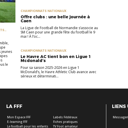
CHAMPIONNATS NATIONAUX
Offre clubs : une belle journée à
Caen
La Ligue de Football de Normandie s’associe au
ATS
SM Caen pour une grande fête du football le 9
ES
mai ! À l’oc...
nible,
oupe
CHAMPIONNATS NATIONAUX
s jeunes
uipes
Le Havre AC tient bon en Ligue 1
es
Mcdonald’s
us le
Pour sa saison 2025-2026 en Ligue 1
McDonald’s, le Havre Athletic Club avance avec
sérieux et déterminati...
LA FFF
LIENS
Mon Espace FFF
Labels Fédéraux
Messageri
E-learning FFF
Fiches pratiques
Le football pour les enfants
TV Foot amateur