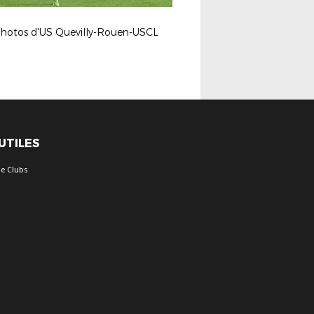
photos d'US Quevilly-Rouen-USCL
 UTILES
e Clubs