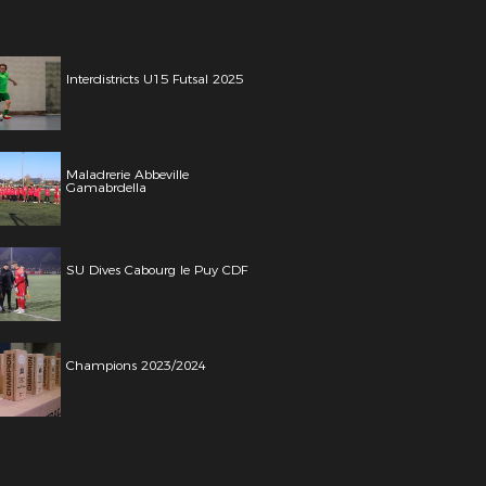
Interdistricts U15 Futsal 2025
Maladrerie Abbeville
Gamabrdella
SU Dives Cabourg le Puy CDF
Champions 2023/2024