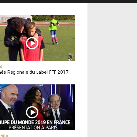
S
née Régionale du Label FFF 2017
INE A