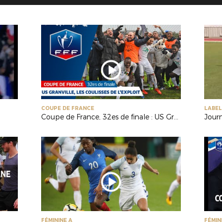
COUPE DE FRANCE
LABEL
Coupe de France, 32es de finale : US Granville, les coulisses de l'exploit
Jour
FÉMININE A
FÉMIN