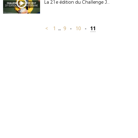
La 21e édition du Challenge Jean-Leroy
<
1
...
9
-
10
-
11