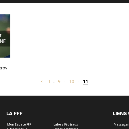
eroy
<
1
...
9
-
10
-
11
LA FFF
LIENS
Mon Espace FFF
Labels Fédéraux
Messageri