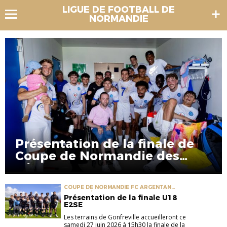
LIGUE DE FOOTBALL DE
NORMANDIE
Présentation de la finale de
Coupe de Normandie des
Réserves
COUPE DE NORMANDIE FC ARGENTAN
FINALE RÉGIONALE US GRANVILLE
Présentation de la finale U18
E2SE
Les terrains de Gonfreville accueilleront ce
samedi 27 juin 2026 à 15h30 la finale de la