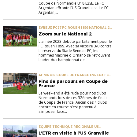
Coupe de Normandie U18 E2SE. Le FC
Argentan affronte l’US Granvillaise. Le FC
Argentan,...
EVREUX FC27 FC ROUEN 1899 NATIONAL 2
SM CAEN US GRANVILLE
Zoom sur le National 2
L'année 2023 débute parfaitement pour le
FC Rouen 1899. Avec sa victoire 3/0 contre
la réserve du Stade Rennais FC, les
hommes Maxime d'Ornano se retrouvent
leader du championnat de...
AF VIROIS COUPE DE FRANCE EVREUX FC27
US AVRANCHES MSM US GRANVILLE
Fins de parcours en Coupe de
France
Le week-end a été rude pour nos clubs
Normands lors de ces 32èmes de finale
de Coupe de France. Aucun des 4 clubs
encore en course n'est parvenu à
s'imposer face...
EQUIPE TECHNIQUE RÉGIONALE US
GRANVILLE
L’ETR en visite à l’US Granville