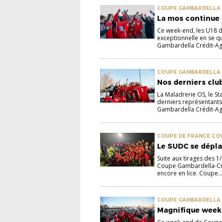
COUPE GAMBARDELLA 
La mos continue
Ce week-end, les U18 d
exceptionnelle en se qu
Gambardella Crédit-Agr
COUPE GAMBARDELLA
Nos derniers clu
La Maladrerie OS, le St
derniers représentants
Gambardella Crédit-Agri
COUPE DE FRANCE CO
Le SUDC se dépl
Suite aux tirages des 
Coupe Gambardella-Créd
encore en lice. Coupe..
COUPE GAMBARDELLA 
Magnifique week