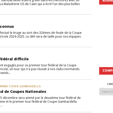
Gambardella restera gravé dans les mémoires avec un
AGEND
 La Maladrerie OS de Caen qui a écrit l'un des plus belles
 connus
effectué le tirage au sort des 32èmes de finale de la Coupe
icole 2024-2025. Le défi sera de taille pour nos équipes
édéral difficile
nt engagés pour ce premier tour fédéral de la Coupe
icole, un tour qui n'a pas réussit à nos clubs normands.
COMP
mands...
CHA
MININE COUPE GAMBARDELLA
d de Coupes Nationales
15 décembre sera animé par le deuxième tour fédéral de
ine et le premier tour fédéral de Coupe Gambardella
..