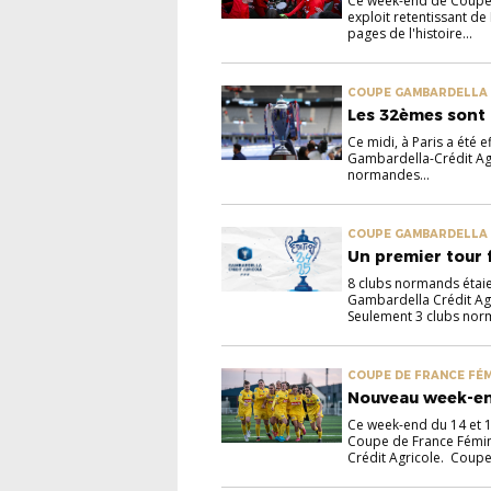
Ce week-end de Coupe 
exploit retentissant de
pages de l'histoire...
COUPE GAMBARDELLA
Les 32èmes sont
Ce midi, à Paris a été 
Gambardella-Crédit Agr
normandes...
COUPE GAMBARDELLA
Un premier tour f
8 clubs normands étaie
Gambardella Crédit Agr
Seulement 3 clubs nor
COUPE DE FRANCE FÉ
Nouveau week-en
Ce week-end du 14 et 
Coupe de France Fémin
Crédit Agricole. Coupe.