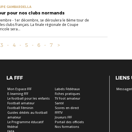
UPE GAMBARDELLA
our pour nos clubs normands
embre - 1er décembre, se déroulera le 8ème tour de
es clubs français. La finale régionale de Coupe
icole sera...
3
-
4
-
5
-
6
-
7
>
LA FFF
LIENS
Mon Espace FFF
Labels Fédéraux
Messageri
E-learning FFF
Fiches pratiques
Le football pour les enfants
TV Foot amateur
Football amateur
Santé
Football Féminin
Scores en direct
Guides dédiés au football
FFFTV
amateur
Joueurs FFF
Le Programme éducatif
Portail des officiels
fédéral
Nos formations
FAFA