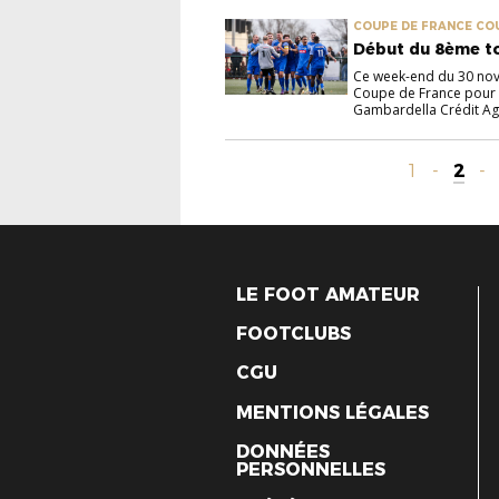
COUPE DE FRANCE CO
Début du 8ème t
Ce week-end du 30 nov
Coupe de France pour l
Gambardella Crédit Agr
1
-
2
-
LE FOOT AMATEUR
FOOTCLUBS
CGU
MENTIONS LÉGALES
DONNÉES
PERSONNELLES