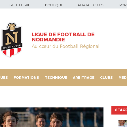
BILLETTERIE
BOUTIQUE
PORTAIL CLUBS
PORT
LIGUE DE FOOTBALL DE
NORMANDIE
Au cœur du Football Régional
QUES
FORMATIONS
TECHNIQUE
ARBITRAGE
CLUBS
MÉD
STAGE