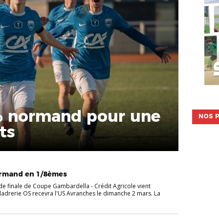
% normand pour une
NOS P
ts
rmand en 1/8èmes
de finale de Coupe Gambardella - Crédit Agricole vient
aladrerie OS recevra l'US Avranches le dimanche 2 mars. La