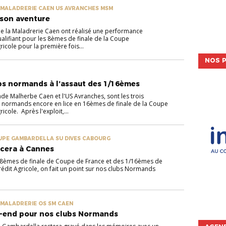
MALADRERIE CAEN US AVRANCHES MSM
 son aventure
e la Maladrerie Caen ont réalisé une performance
alifiant pour les 8èmes de finale de la Coupe
icole pour la première fois...
NOS P
bs normands à l’assaut des 1/16èmes
ade Malherbe Caen et l'US Avranches, sont les trois
 normands encore en lice en 16èmes de finale de la Coupe
cole. Après l'exploit,...
UPE GAMBARDELLA SU DIVES CABOURG
acera à Cannes
1/8èmes de finale de Coupe de France et des 1/16èmes de
it Agricole, on fait un point sur nos clubs Normands
.
MALADRERIE OS SM CAEN
-end pour nos clubs Normands