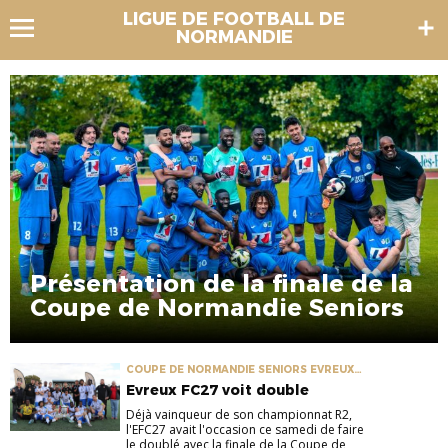
LIGUE DE FOOTBALL DE
NORMANDIE
Présentation de la finale de la
Coupe de Normandie Seniors
COUPE DE NORMANDIE SENIORS EVREUX
FC27 US GRAMMONT
Evreux FC27 voit double
Déjà vainqueur de son championnat R2,
l'EFC27 avait l'occasion ce samedi de faire
le doublé avec la finale de la Coupe de