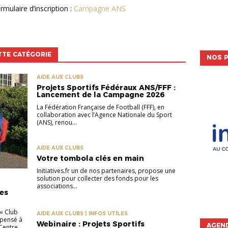
rmulaire d’inscription :
Campagne ANS
TTE CATÉGORIE
NOS P
AIDE AUX CLUBS
Projets Sportifs Fédéraux ANS/FFF :
Lancement de la Campagne 2026
La Fédération Française de Football (FFF), en
collaboration avec l’Agence Nationale du Sport
(ANS), renou...
AIDE AUX CLUBS
Votre tombola clés en main
Initiatives.fr un de nos partenaires, propose une
solution pour collecter des fonds pour les
associations...
les
« Club
AIDE AUX CLUBS | INFOS UTILES
mpensé à
Webinaire : Projets Sportifs
AGEND
 Centre