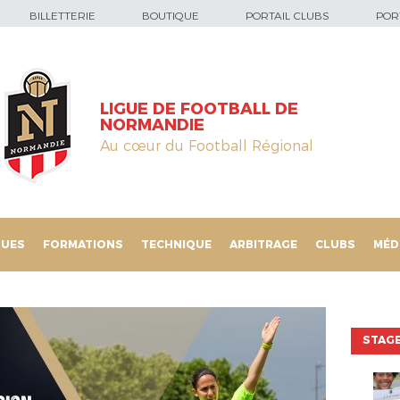
BILLETTERIE
BOUTIQUE
PORTAIL CLUBS
PORT
LIGUE DE FOOTBALL DE
NORMANDIE
Au cœur du Football Régional
QUES
FORMATIONS
TECHNIQUE
ARBITRAGE
CLUBS
MÉD
STAGE