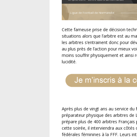
Cette fameuse prise de décision technique (pénalty, coup franc…) s’effectue dans certaines
situations alors que l’arbitre est au m
les arbitres s’entrainent donc pour dé
au plus près de l’action pour mieux v
moins souffrir physiquement et ainsi re
lucidité.
Après plus de vingt ans au service du football en Normandie, Franck DOUDET est aujourd’hui
préparateur physique des arbitres de 
prépare plus de 400 arbitres Français 
cette soirée, il interviendra aux côté
fédérales féminines à la FFF. Leurs in