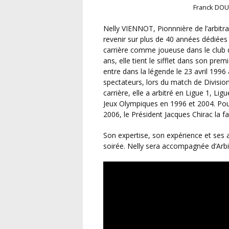
Franck DOU
Nelly VIENNOT, Pionnnière de l’arbitrage, nous fera l’honneur de sa présence. L’occasion de
revenir sur plus de 40 années dédié
carrière comme joueuse dans le club 
ans, elle tient le sifflet dans son pre
entre dans la légende le 23 avril 1996
spectateurs, lors du match de Divisio
carrière, elle a arbitré en Ligue 1, 
Jeux Olympiques en 1996 et 2004. Pou
2006, le Président Jacques Chirac la fa
Son expertise, son expérience et ses anecdotes enrichiront les différents débats de cette
soirée. Nelly sera accompagnée d’Ar