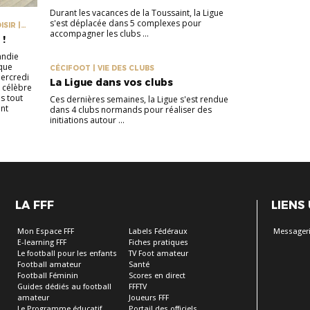
Durant les vacances de la Toussaint, la Ligue
s'est déplacée dans 5 complexes pour
SIR |
accompagner les clubs ...
 !
andie
ique
CÉCIFOOT | VIE DES CLUBS
mercredi
La Ligue dans vos clubs
a célèbre
s tout
Ces dernières semaines, la Ligue s'est rendue
nt
dans 4 clubs normands pour réaliser des
initiations autour ...
LA FFF
LIENS
Mon Espace FFF
Labels Fédéraux
Messageri
E-learning FFF
Fiches pratiques
Le football pour les enfants
TV Foot amateur
Football amateur
Santé
Football Féminin
Scores en direct
Guides dédiés au football
FFFTV
amateur
Joueurs FFF
Le Programme éducatif
Portail des officiels