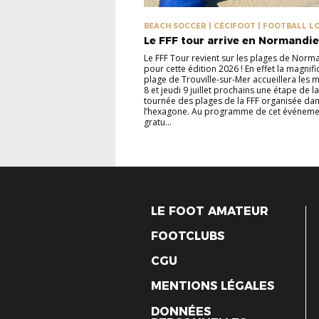
BEACH SOCCER | CÉCIFOOT | FOOTBALL LOI
FUTNET
Le FFF tour arrive en Normandie
Le FFF Tour revient sur les plages de Norm
pour cette édition 2026 ! En effet la magnif
plage de Trouville-sur-Mer accueillera les 
8 et jeudi 9 juillet prochains une étape de l
tournée des plages de la FFF organisée dan
l’hexagone. Au programme de cet événeme
gratu...
LE FOOT AMATEUR
FOOTCLUBS
CGU
MENTIONS LÉGALES
DONNÉES