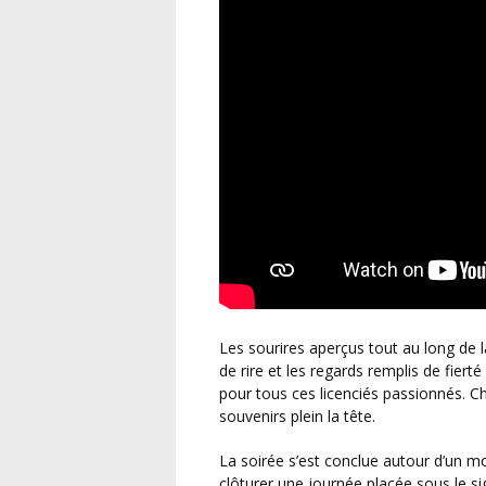
Les sourires aperçus tout au long de la soirée, les encouragements entre joueurs, les éclats
de rire et les regards remplis de fier
pour tous ces licenciés passionnés. Ch
souvenirs plein la tête.
La soirée s’est conclue autour d’un moment de convivialité particulièrement apprécié, venant
clôturer une journée placée sous le s