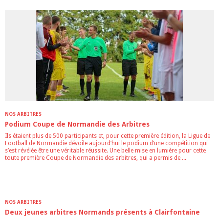
NOS ARBITRES
Podium Coupe de Normandie des Arbitres
Ils étaient plus de 500 participants et, pour cette première édition, la Ligue de
Football de Normandie dévoile aujourd’hui le podium d’une compétition qui
s’est révélée être une véritable réussite. Une belle mise en lumière pour cette
toute première Coupe de Normandie des arbitres, qui a permis de ...
NOS ARBITRES
Deux jeunes arbitres Normands présents à Clairfontaine