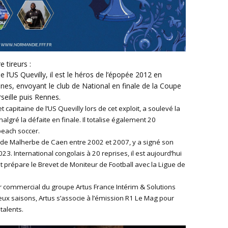
e tireurs :
e l’US Quevilly, il est le héros de l’épopée 2012 en
ennes, envoyant le club de National en finale de la Coupe
seille puis Rennes.
t capitaine de l’US Quevilly lors de cet exploit, a soulevé la
lgré la défaite en finale. Il totalise également 20
beach soccer.
ade Malherbe de Caen entre 2002 et 2007, y a signé son
3. International congolais à 20 reprises, il est aujourd’hui
 prépare le Brevet de Moniteur de Football avec la Ligue de
r commercial du groupe Artus France Intérim & Solutions
eux saisons, Artus s’associe à l’émission R1 Le Mag pour
talents.