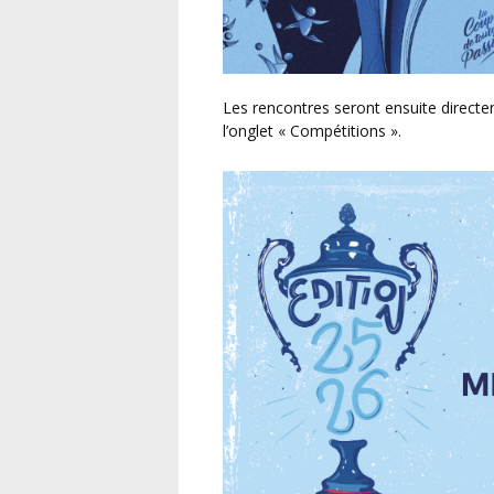
Les rencontres seront ensuite directement consultables sur le site internet de la Ligue, dans
l’onglet « Compétitions ».