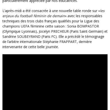
particulièrement appréciée par nos éducatrices.
L’après-midi a été consacrée à une nouvelle table ronde sur «
les
enjeux du football féminin de demain
» avec les responsables
techniques des trois clubs français qualifiés pour la Ligue des
champions UEFA féminine cette saison : Sonia BOMPASTOR
(Olympique Lyonnais), Jocelyn PRECHEUR (Paris Saint-Germain) et
Sandrine SOUBEYRAND (Paris FC). Elle a précédé le témoignage
de l’arbitre internationale Stéphanie FRAPPART, dernière
intervenante de cette belle journée.