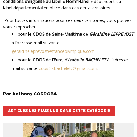
conditions d’éligibilité au label « Norm’Handi »
dépendent du
label départemental
en place dans ces deux territoires.
Pour toutes informations pour ces deux territoires, vous pouvez
vous rapprocher :
pour le
CDOS de Seine-Maritime
de
Géraldine LEPREVOST
à l’adresse mail suivante
geraldineleprevost@franceolympique.com
pour le
CDOS de l’Eure
, d’
Isabelle BACHELET
à l’adresse
mail suivante
cdos27.bachelet.i@gmail.com
.
Par
Anthony
CORDOBA
ARTICLES LES PLUS LUS DANS CETTE CATÉGORIE