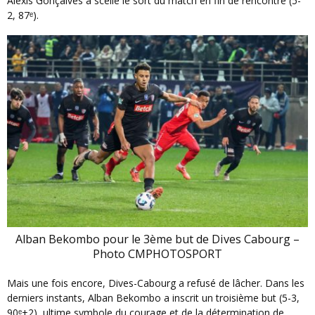
Alexis Gonçalves a scellé le sort du match en fin de rencontre (5-
2, 87ᵉ).
Alban Bekombo pour le 3ème but de Dives Cabourg –
Photo CMPHOTOSPORT
Mais une fois encore, Dives-Cabourg a refusé de lâcher. Dans les
derniers instants, Alban Bekombo a inscrit un troisième but (5-3,
90ᵉ+2), ultime symbole du courage et de la détermination de