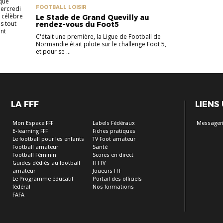
ique
FOOTBALL LOISIR
mercredi
a célèbre
Le Stade de Grand Quevilly au
s tout
rendez-vous du Foot5
nt
C'était une première, la Ligue de Football de
Normandie était pilote sur le challenge Foot 5,
et pour se ...
LA FFF
LIENS
Mon Espace FFF
Labels Fédéraux
Messageri
E-learning FFF
Fiches pratiques
Le football pour les enfants
TV Foot amateur
Football amateur
Santé
Football Féminin
Scores en direct
Guides dédiés au football
FFFTV
amateur
Joueurs FFF
Le Programme éducatif
Portail des officiels
fédéral
Nos formations
FAFA