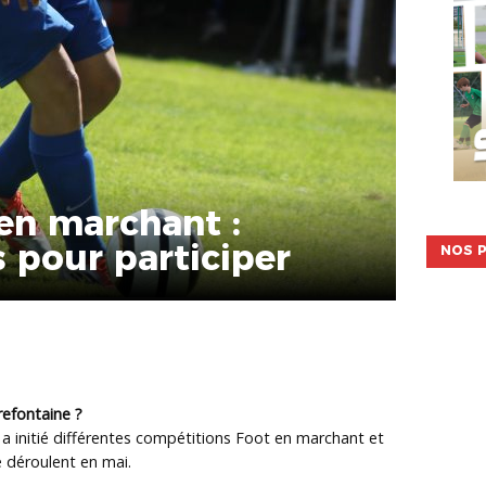
 en marchant :
s pour participer
NOS P
refontaine ?
 a initié différentes compétitions Foot en marchant et
e déroulent en mai.