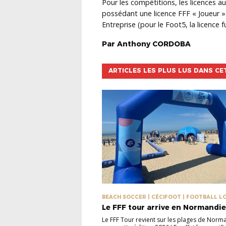
Pour les compétitions, les licences a
possédant une licence FFF « Joueur » 
Entreprise (pour le Foot5, la licence f
Par
Anthony
CORDOBA
ARTICLES LES PLUS LUS DANS CE
BEACH SOCCER | CÉCIFOOT | FOOTBALL LOI
FUTNET
Le FFF tour arrive en Normandie
Le FFF Tour revient sur les plages de Norm