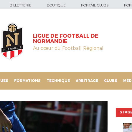
BILLETTERIE
BOUTIQUE
PORTAIL CLUBS
PORT
LIGUE DE FOOTBALL DE
NORMANDIE
Au cœur du Football Régional
QUES
FORMATIONS
TECHNIQUE
ARBITRAGE
CLUBS
MÉD
STAGE