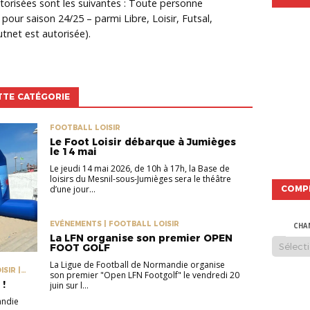
utorisées sont les suivantes : Toute personne
pour saison 24/25 – parmi Libre, Loisir, Futsal,
utnet est autorisée).
TTE CATÉGORIE
FOOTBALL LOISIR
Le Foot Loisir débarque à Jumièges
le 14 mai
Le jeudi 14 mai 2026, de 10h à 17h, la Base de
loisirs du Mesnil-sous-Jumièges sera le théâtre
d’une jour...
COMP
EVÉNEMENTS | FOOTBALL LOISIR
CHA
La LFN organise son premier OPEN
FOOT GOLF
La Ligue de Football de Normandie organise
SIR |
son premier "Open LFN Footgolf" le vendredi 20
 !
juin sur l...
andie