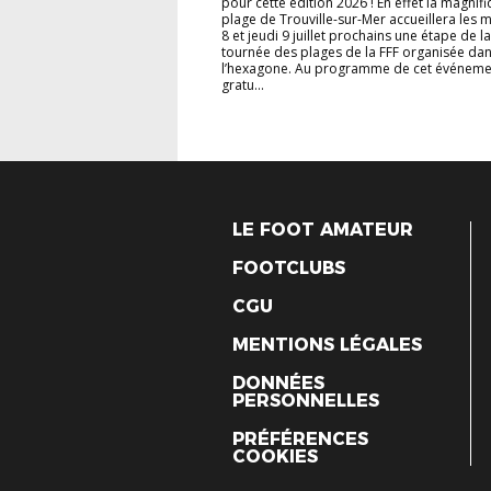
pour cette édition 2026 ! En effet la magnif
plage de Trouville-sur-Mer accueillera les 
8 et jeudi 9 juillet prochains une étape de l
tournée des plages de la FFF organisée dan
l’hexagone. Au programme de cet événeme
gratu...
LE FOOT AMATEUR
FOOTCLUBS
CGU
MENTIONS LÉGALES
DONNÉES
PERSONNELLES
PRÉFÉRENCES
COOKIES