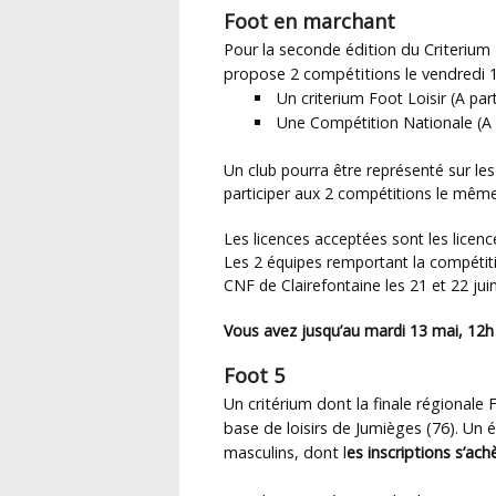
Foot en marchant
Pour la seconde édition du Criteriu
propose 2 compétitions le vendredi 16
Un criterium Foot Loisir (A par
Une Compétition Nationale (A p
Un club pourra être représenté sur les deux compétitions mais une personne ne pourra pas
participer aux 2 compétitions le même
Les licences acceptées sont les licence
Les 2 équipes remportant la compétit
CNF de Clairefontaine les 21 et 22 jui
Vous avez jusqu’au mardi 13 mai, 12h 
Foot 5
Un critérium dont la finale régionale
base de loisirs de Jumièges (76). Un
masculins, dont l
es inscriptions s’ach