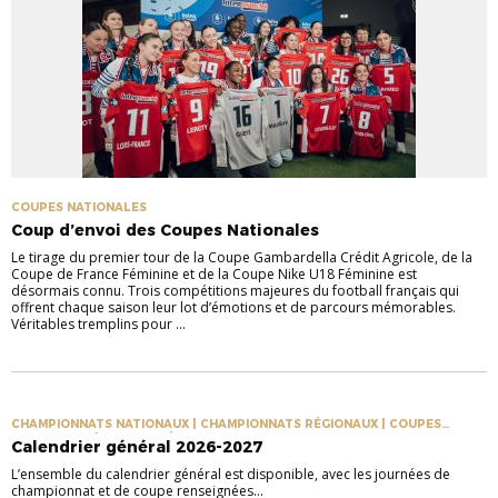
COUPES NATIONALES
Coup d’envoi des Coupes Nationales
Le tirage du premier tour de la Coupe Gambardella Crédit Agricole, de la
Coupe de France Féminine et de la Coupe Nike U18 Féminine est
désormais connu. Trois compétitions majeures du football français qui
offrent chaque saison leur lot d’émotions et de parcours mémorables.
Véritables tremplins pour ...
CHAMPIONNATS NATIONAUX | CHAMPIONNATS RÉGIONAUX | COUPES
NATIONALES | COUPES RÉGIONALES
Calendrier général 2026-2027
L’ensemble du calendrier général est disponible, avec les journées de
championnat et de coupe renseignées...