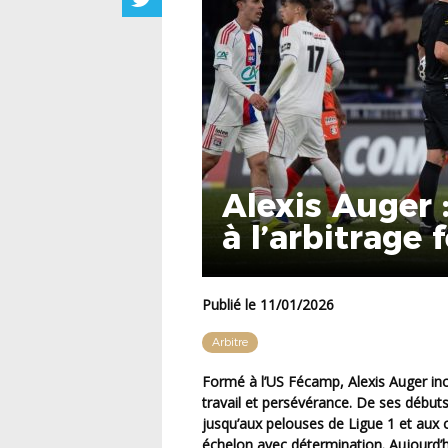
Alexis Auger 
à l’arbitrage 
Publié le 11/01/2026
Arbitre
Formé à l’US Fécamp, Alexis Auger incarne la réussite d’un parcours construit avec passion,
travail et persévérance. De ses début
jusqu’aux pelouses de Ligue 1 et aux 
échelon avec détermination. Aujourd’hui