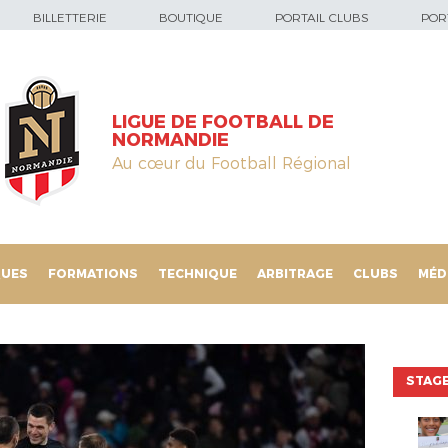
BILLETTERIE
BOUTIQUE
PORTAIL CLUBS
PORT
LIGUE DE FOOTBALL DE
NORMANDIE
Au cœur du Football Régional
QUES
FORMATIONS
TECHNIQUE
ARBITRAGE
CLUBS
MÉD
STAGE