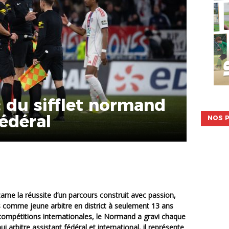
: du sifflet normand
fédéral
NOS P
s comme jeune arbitre en district à seulement 13 ans
compétitions internationales, le Normand a gravi chaque
 arbitre assistant fédéral et international, il représente