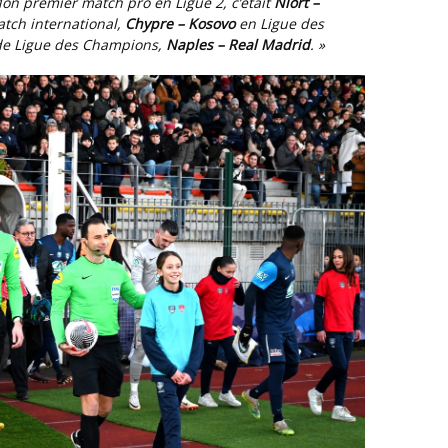
 Mon premier match pro en Ligue 2, c’était
Niort –
tch international,
Chypre – Kosovo
en Ligue des
h de Ligue des Champions,
Naples – Real Madrid
. »