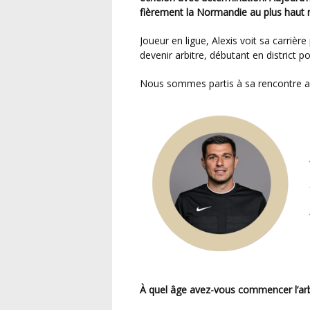
fièrement la Normandie au plus haut n
Joueur en ligue, Alexis voit sa carrière prendre un nouveau tournant à 13 ans : il choisit de
devenir arbitre, débutant en district po
Nous sommes partis à sa rencontre af
À quel âge avez-vous commencer l’arb