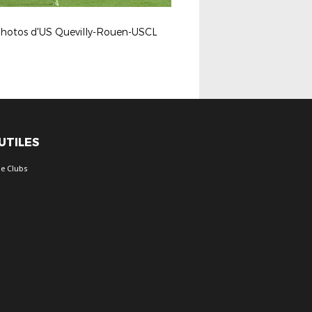
photos d'US Quevilly-Rouen-USCL
 UTILES
e Clubs