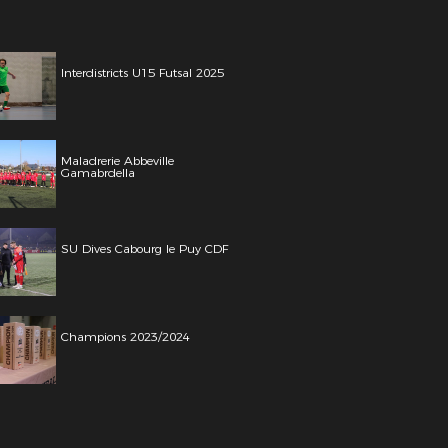
Interdistricts U15 Futsal 2025
Maladrerie Abbeville
Gamabrdella
SU Dives Cabourg le Puy CDF
Champions 2023/2024