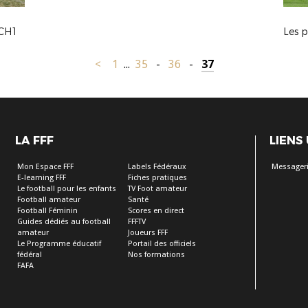
CH1
Les 
<
1
...
35
-
36
-
37
LA FFF
LIENS
Mon Espace FFF
Labels Fédéraux
Messageri
E-learning FFF
Fiches pratiques
Le football pour les enfants
TV Foot amateur
Football amateur
Santé
Football Féminin
Scores en direct
Guides dédiés au football
FFFTV
amateur
Joueurs FFF
Le Programme éducatif
Portail des officiels
fédéral
Nos formations
FAFA