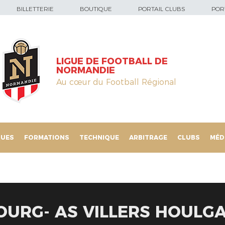
BILLETTERIE
BOUTIQUE
PORTAIL CLUBS
PORT
LIGUE DE FOOTBALL DE
NORMANDIE
Au cœur du Football Régional
QUES
FORMATIONS
TECHNIQUE
ARBITRAGE
CLUBS
MÉD
OURG- AS VILLERS HOULGA