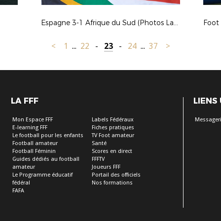
Espagne 3-1 Afrique du Sud (Photos Laurent LACHEVRE)
Foot
<
1
...
22
-
23
-
24
...
37
>
LA FFF
LIENS
Mon Espace FFF
Labels Fédéraux
Messageri
E-learning FFF
Fiches pratiques
Le football pour les enfants
TV Foot amateur
Football amateur
Santé
Football Féminin
Scores en direct
Guides dédiés au football
FFFTV
amateur
Joueurs FFF
Le Programme éducatif
Portail des officiels
fédéral
Nos formations
FAFA