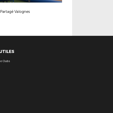
 Partagé Valognes
 UTILES
e Clubs