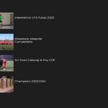
Interdistricts U15 Futsal 2025
Maladrerie Abbeville
Gamabrdella
SU Dives Cabourg le Puy CDF
Champions 2023/2024