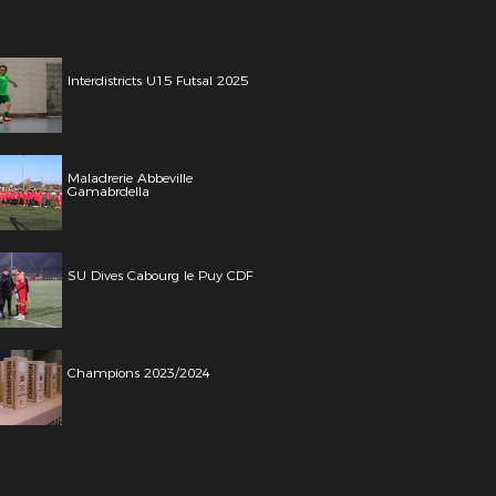
Interdistricts U15 Futsal 2025
Maladrerie Abbeville
Gamabrdella
SU Dives Cabourg le Puy CDF
Champions 2023/2024