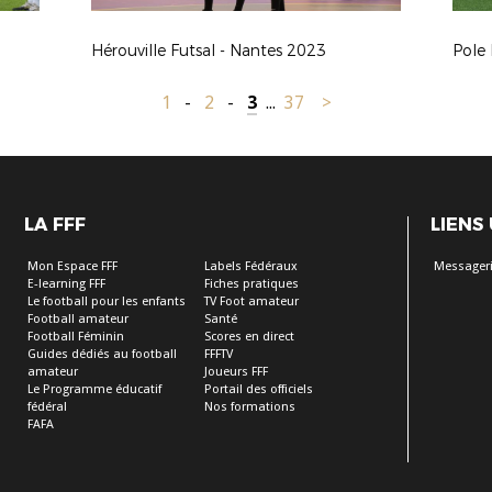
Hérouville Futsal - Nantes 2023
Pole 
1
-
2
-
3
...
37
>
LA FFF
LIENS
Mon Espace FFF
Labels Fédéraux
Messageri
E-learning FFF
Fiches pratiques
Le football pour les enfants
TV Foot amateur
Football amateur
Santé
Football Féminin
Scores en direct
Guides dédiés au football
FFFTV
amateur
Joueurs FFF
Le Programme éducatif
Portail des officiels
fédéral
Nos formations
FAFA