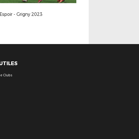
Espoir - Grigny 2023
 UTILES
e Clubs