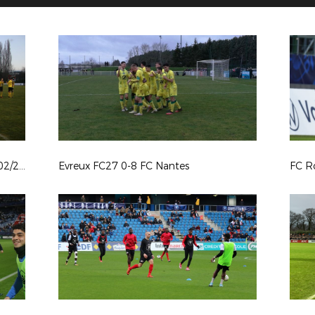
USON Mondeville - PTT Caen R1 8/02/2020
Evreux FC27 0-8 FC Nantes
FC R