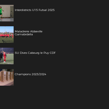
Interdistricts U15 Futsal 2025
Maladrerie Abbeville
Gamabrdella
SU Dives Cabourg le Puy CDF
Champions 2023/2024
: @QRM