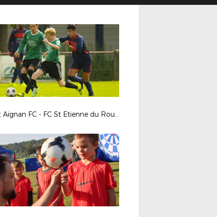
Mt St Aignan FC - FC St Etienne du Rouvray / Coupe Gambardella CA