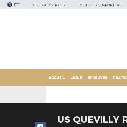
FFF
LIGUES & DISTRICTS
CLUB DES SUPPORTERS
ACCUEIL
LIGUE
EPREUVES
PRATI
US QUEVILLY 