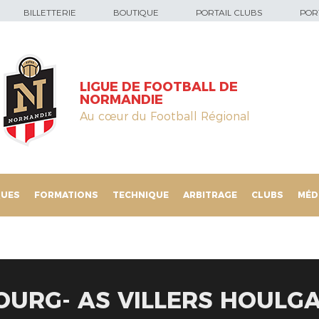
BILLETTERIE
BOUTIQUE
PORTAIL CLUBS
PORT
LIGUE DE FOOTBALL DE
NORMANDIE
Au cœur du Football Régional
QUES
FORMATIONS
TECHNIQUE
ARBITRAGE
CLUBS
MÉD
OURG- AS VILLERS HOULGA