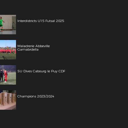
Interdistricts U15 Futsal 2025
Maladrerie Abbeville
Gamabrdella
SU Dives Cabourg le Puy CDF
Champions 2023/2024