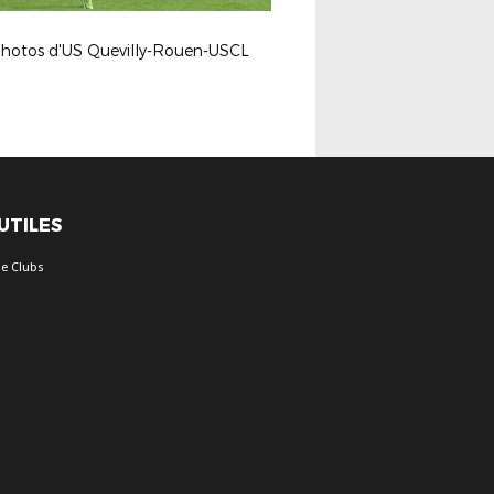
photos d'US Quevilly-Rouen-USCL
 UTILES
e Clubs