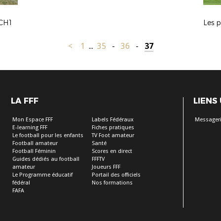
CH1
Les 
<
1
...
35
-
36
-
37
LA FFF
LIENS
Mon Espace FFF
Labels Fédéraux
Messageri
E-learning FFF
Fiches pratiques
Le football pour les enfants
TV Foot amateur
Football amateur
Santé
Football Féminin
Scores en direct
Guides dédiés au football
FFFTV
amateur
Joueurs FFF
Le Programme éducatif
Portail des officiels
fédéral
Nos formations
FAFA