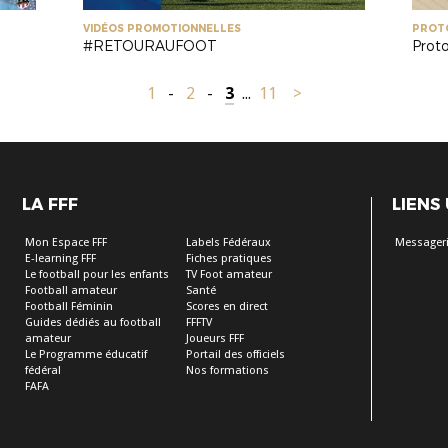
VIDÉOS PROMOTIONNELLES
PROT
#RETOURAUFOOT
Proto
1
-
2
-
3
...
11
>
LA FFF
LIENS
Mon Espace FFF
Labels Fédéraux
Messageri
E-learning FFF
Fiches pratiques
Le football pour les enfants
TV Foot amateur
Football amateur
Santé
Football Féminin
Scores en direct
Guides dédiés au football
FFFTV
amateur
Joueurs FFF
Le Programme éducatif
Portail des officiels
fédéral
Nos formations
FAFA