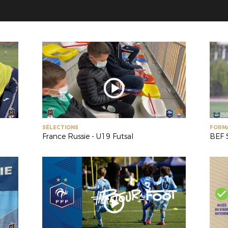
SÉLECTIONS
FORM
France Russie - U19 Futsal
BEF 