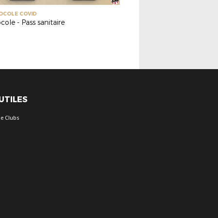
OCOLE COVID
cole - Pass sanitaire
 UTILES
e Clubs