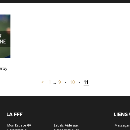
eroy
<
1
...
9
-
10
-
11
LA FFF
LIENS
Mon Espace FFF
Labels Fédéraux
Messageri