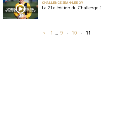
CHALLENGE JEAN-LEROY
La 21e édition du Challenge Jean-Leroy
<
1
...
9
-
10
-
11