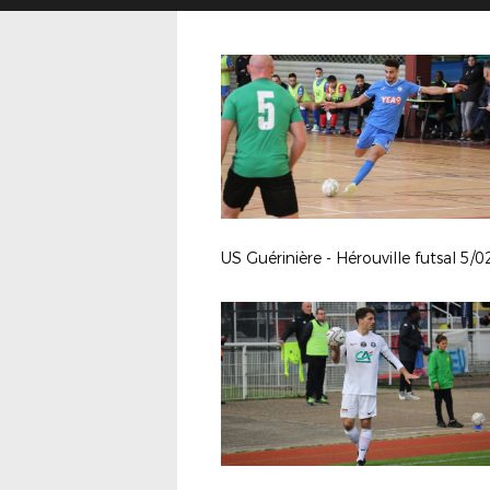
US Guérinière - Hérouville futsal 5/0