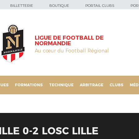
BILLETTERIE
BOUTIQUE
PORTAIL CLUBS
PORT
LIGUE DE FOOTBALL DE
NORMANDIE
Au cœur du Football Régional
QUES
FORMATIONS
TECHNIQUE
ARBITRAGE
CLUBS
MÉD
LE 0-2 LOSC LILLE