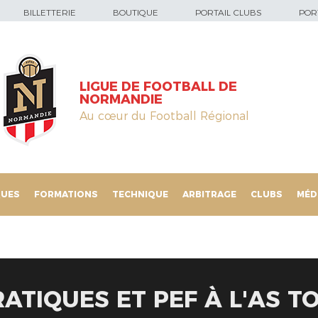
BILLETTERIE
BOUTIQUE
PORTAIL CLUBS
PORT
LIGUE DE FOOTBALL DE
NORMANDIE
Au cœur du Football Régional
QUES
FORMATIONS
TECHNIQUE
ARBITRAGE
CLUBS
MÉD
ATIQUES ET PEF À L'AS T