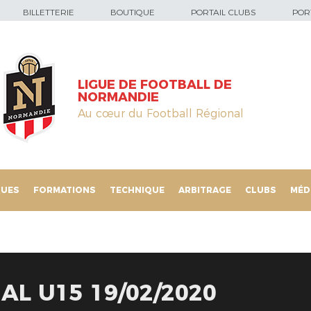
BILLETTERIE
BOUTIQUE
PORTAIL CLUBS
PORT
LIGUE DE FOOTBALL DE
NORMANDIE
Au cœur du Football Régional
QUES
FORMATIONS
TECHNIQUE
ARBITRAGE
CLUBS
MÉD
AL U15 19/02/2020