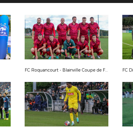
FC Roquancourt - Blainville Coupe de France 24/25
FC D