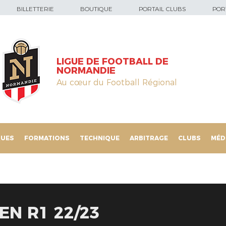
BILLETTERIE
BOUTIQUE
PORTAIL CLUBS
PORT
LIGUE DE FOOTBALL DE
NORMANDIE
Au cœur du Football Régional
QUES
FORMATIONS
TECHNIQUE
ARBITRAGE
CLUBS
MÉD
EN R1 22/23