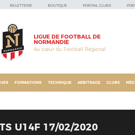
BILLETTERIE
BOUTIQUE
PORTAIL CLUBS
PORT
LIGUE DE FOOTBALL DE
NORMANDIE
Au cœur du Football Régional
QUES
FORMATIONS
TECHNIQUE
ARBITRAGE
CLUBS
MÉD
TS U14F 17/02/2020