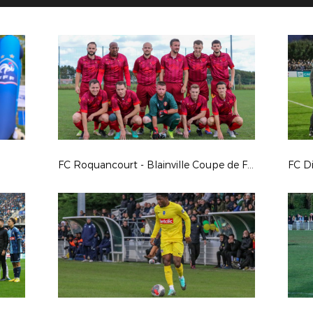
FC Roquancourt - Blainville Coupe de France 24/25
FC D