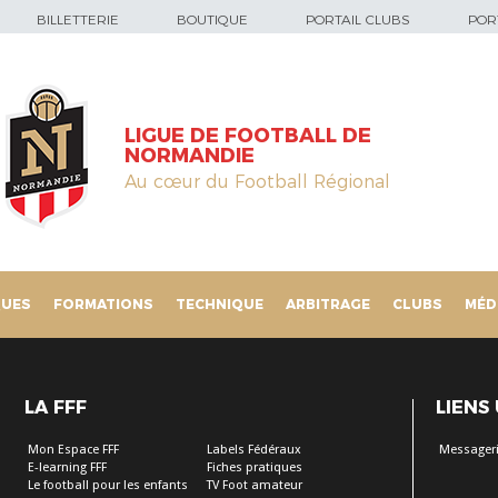
BILLETTERIE
BOUTIQUE
PORTAIL CLUBS
PORT
LIGUE DE FOOTBALL DE
NORMANDIE
Au cœur du Football Régional
QUES
FORMATIONS
TECHNIQUE
ARBITRAGE
CLUBS
MÉD
LA FFF
LIENS
Mon Espace FFF
Labels Fédéraux
Messageri
E-learning FFF
Fiches pratiques
Le football pour les enfants
TV Foot amateur