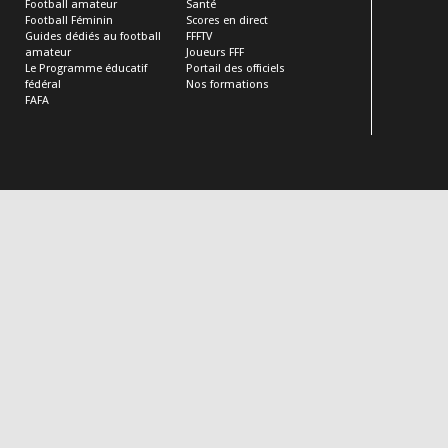
Football amateur
Santé
Football Féminin
Scores en direct
Guides dédiés au football
FFFTV
amateur
Joueurs FFF
Le Programme éducatif
Portail des officiels
fédéral
Nos formations
FAFA